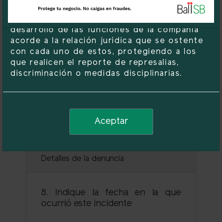
los datos personales que los titulares de la
información suministren serán utilizados en
Identificación de los participantes
desarrollo de las funciones de la compañía
acorde a la relación jurídica que se ostente
con cada uno de estos, protegiendo a los
7. ¿Conoce las personas que
que realicen el reporte de represalias,
participaron en este
discriminación o medidas disciplinarias.
comportamiento?
Si
No
Aceptar
Detalles de la denuncia
8. Indique la fecha en la que
ocurrió este incidente