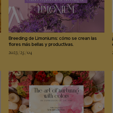
Breeding de Limoniums: cómo se crean las
flores más bellas y productivas.
2023 / 25 / 04