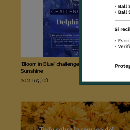
'Bloom in Blue' challenge con Delphinium
Sunshine
2021 / 05 / 08