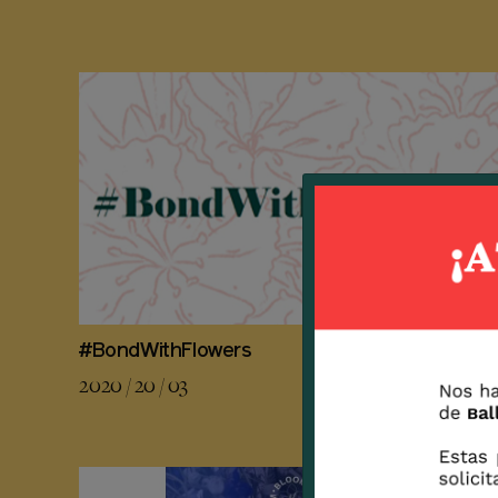
#BondWithFlowers
2020 / 20 / 03