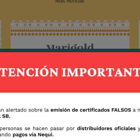
Más Noticias
Nuevo Marigold Xochi
2020 / 09 / 07