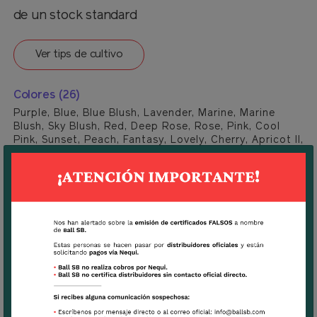
de un stock standard
Ver tips de cultivo
Colores (26)
Purple, Blue, Blue Blush, Lavender, Marine, Marine
Blush, Sky Blush, Red, Deep Rose, Rose, Pink, Cool
Pink, Sunset, Peach, Fantasy, Lovely, Cherry, Apricot II,
Rainbow, Red Purple, Deep Pink Blush, Pink Blush,
Light Pink Blush, Deep Yellow, Yellow II, White.
Descargar
Ficha Técnica Stock Quartet