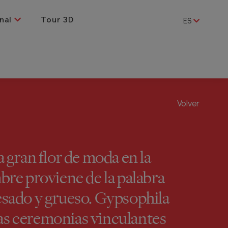
nal
Tour 3D
ES
Volver
gran flor de moda en la
bre proviene de la palabra
esado y grueso. Gypsophila
has ceremonias vinculantes