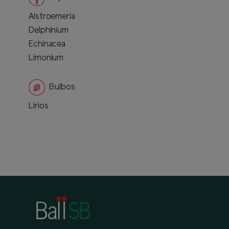
Alstroemeria
Delphinium
Echinacea
Limonium
Bulbos
Lirios