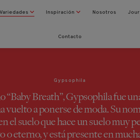
Variedades
Inspiración
Nosotros
Jour
Contacto
Gypsophila
“Baby Breath”, Gypsophila fue una 
ha vuelto a ponerse de moda. Su nom
 en el suelo que hace un suelo muy p
o o eterno, y está presente en muc