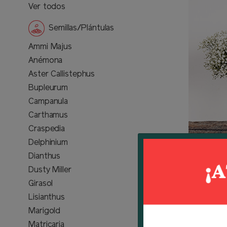
Ver todos
Semillas/Plántulas
Ammi Majus
Anémona
Aster Callistephus
Bupleurum
Campanula
Carthamus
Craspedia
Delphinium
Dianthus
Mirabella
Dusty Miller
Girasol
Lisianthus
Marigold
Matricaria