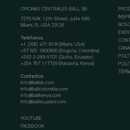
OFICINAS CENTRALES BALL SB
PRO
INSP
7270 N.W. 12th Street, suite 580.
NOS
Miami, FL USA 33126
EVEN
Teléfonos
CON
+1 (305) 471 6191(Miami, USA)
CANA
+57 601 3900900 (Bogota, Colombia)
POLÍ
+593 2-289-5701 (Quito, Ecuador)
+254 757 117729 (Naivasha, Kenya)
POLÍ
TÉRM
Contactos
Info@ballsb.com
info@ballcolombia.com
info@ballkenya.com
info@ballecuador.com
YOUTUBE
FACEBOOK