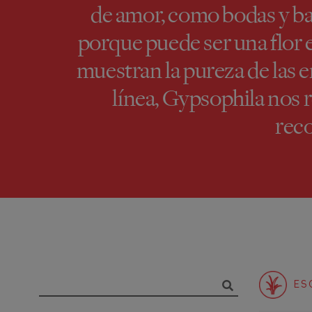
de amor, como bodas y bau
porque puede ser una flor 
muestran la pureza de las 
línea, Gypsophila nos
reco
ES