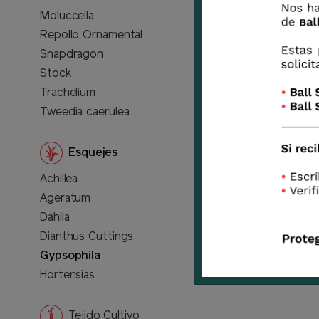
Moluccella
Repollo Ornamental
Snapdragon
Stock
Trachelium
Tweedia caerulea
Esquejes
Achillea
Ageratum
Dahlia
Dianthus Cuttings
Gypsophila
Hortensias
Tejido Cultivo