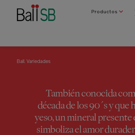
Productos
Ball.
Variedades
También conocida como 
década de los 90´s y que 
yeso, un mineral presente
simboliza el amor durader