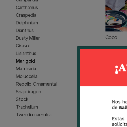
Campanula
Carthamus
Craspedia
Delphinium
Dianthus
Coco
Dusty Miller
Girasol
Lisianthus
Marigold
Matricaria
Moluccella
Repollo Ornamental
Snapdragon
Stock
Trachelium
Tweedia caerulea