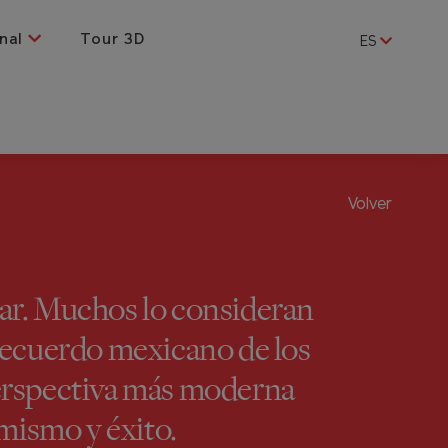
nal
Tour 3D
ES
Volver
itar. Muchos lo consideran
recuerdo mexicano de los
perspectiva más moderna
mismo y éxito.