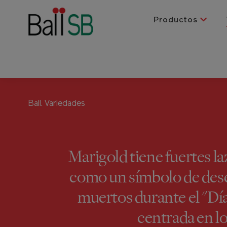
Productos
Ball.
Variedades
Marigold tiene fuertes la
como un símbolo de dese
muertos durante el "Dí
centrada en l