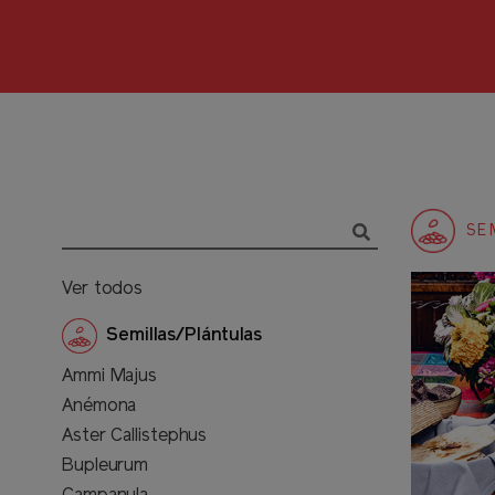
SE
Ver todos
Semillas/Plántulas
Ammi Majus
Anémona
Aster Callistephus
Bupleurum