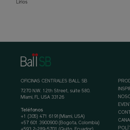
Lirios
OFICINAS CENTRALES BALL SB
PRO
INSP
7270 N.W. 12th Street, suite 580.
NOS
Miami, FL USA 33126
EVEN
Teléfonos
CON
+1 (305) 471 6191(Miami, USA)
CANA
+57 601 3900900 (Bogota, Colombia)
POLÍ
+593 2-289-5701 (Quito, Ecuador)