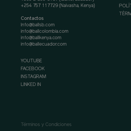
+254 757 117729 (Naivasha, Kenya)
POLÍ
TÉRM
Contactos
Info@ballsb.com
info@ballcolombia.com
info@ballkenya.com
info@ballecuador.com
YOUTUBE
FACEBOOK
INSTAGRAM
LINKED IN
Términos y Condiciones