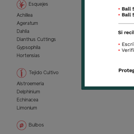
Esquejes
Achillea
Ageratum
Dahlia
Dianthus Cuttings
Gypsophila
Hortensias
Tejido Cultivo
Alstroemeria
Delphinium
Echinacea
Limonium
Bulbos