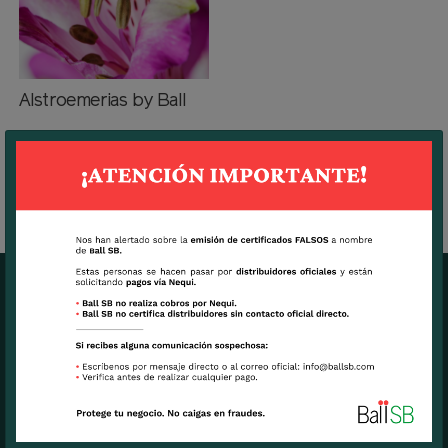
Alstroemerias by Ball
OFICINAS CENTRALES BALL SB
7270 N.W. 12th Street, suite 580.
Miami, FL USA 33126