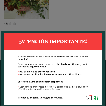
Griffiti
OFICINAS CENTRALES BALL SB
7270 N.W. 12th Street, suite 580.
Miami, FL USA 33126