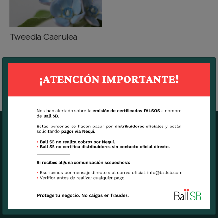
Tweedia Caerulea
OFICINAS CENTRALES BALL SB
7270 N.W. 12th Street, suite 580.
Miami, FL USA 33126